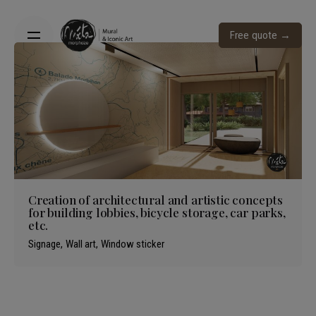
Skip
to
Free quote →
content
Creation of architectural and artistic concepts
for building lobbies, bicycle storage, car parks,
etc.
Signage
Wall art
Window sticker