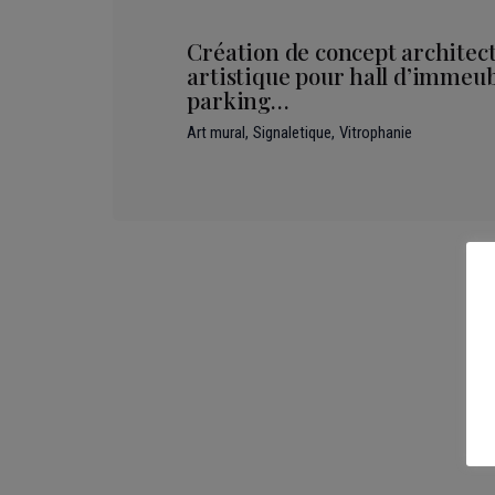
Création de concept architect
artistique pour hall d’immeubl
parking…
Art mural
Signaletique
Vitrophanie