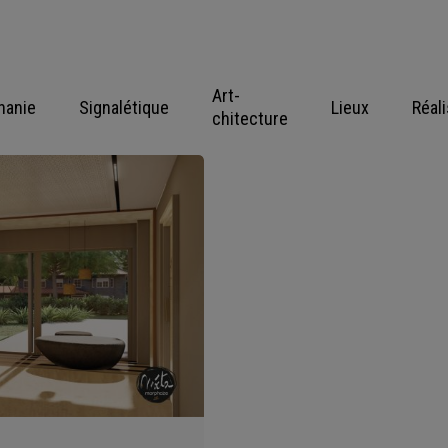
Art-
hanie
Signalétique
Lieux
Réal
chitecture