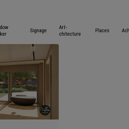
ndow
Art-
Signage
Places
Ac
cker
chitecture