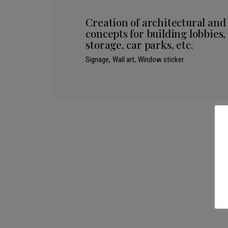
Creation of architectural and 
concepts for building lobbies,
storage, car parks, etc.
Signage
Wall art
Window sticker