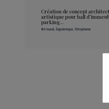
Création de concept architect
artistique pour hall d’immeubl
parking…
Art mural
Signaletique
Vitrophanie