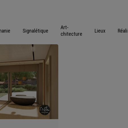
Art-
hanie
Signalétique
Lieux
Réal
chitecture