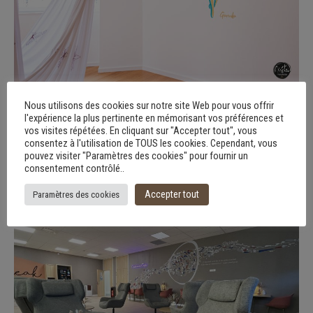
Nous utilisons des cookies sur notre site Web pour vous offrir
Frescoes, signage and window stickers in
l'expérience la plus pertinente en mémorisant vos préférences et
fashion… Suspended Yogi
vos visites répétées. En cliquant sur "Accepter tout", vous
Signage
Wall art
Window sticker
consentez à l'utilisation de TOUS les cookies. Cependant, vous
pouvez visiter "Paramètres des cookies" pour fournir un
consentement contrôlé..
Accepter tout
Paramètres des cookies