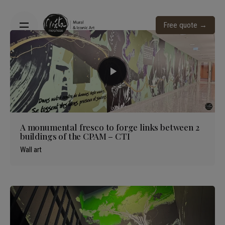
Skip
to
Free quote →
content
A monumental fresco to forge links between 2
buildings of the CPAM – CTI
Wall art