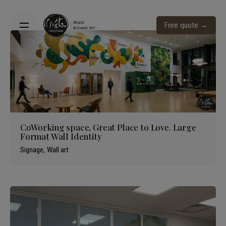
Skip
to
Free quote →
content
CoWorking space, Great Place to Love. Large
Format Wall Identity
Signage
Wall art