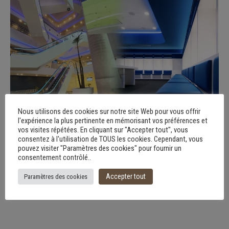
Nous utilisons des cookies sur notre site Web pour vous offrir
l'expérience la plus pertinente en mémorisant vos préférences et
vos visites répétées. En cliquant sur "Accepter tout", vous
consentez à l'utilisation de TOUS les cookies. Cependant, vous
pouvez visiter "Paramètres des cookies" pour fournir un
Custom-made window stickers for the head
consentement contrôlé..
office of Racing Club de Strasbourg:
decorative, contemporary and confidential
Accepter tout
Paramètres des cookies
Window sticker