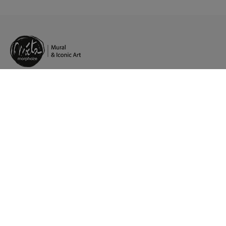
Pt.
/
Fb.
/
In.
/
Lk.
Artistic agents in Europe
Presence in Paris, Stockholm, Strasbourg
Customer service: +33 (0)1 84 80 65 25
Strasbourg production workshop
35 road Gruninger - Innovation Parc
67400 Illkirch
Press contact ?