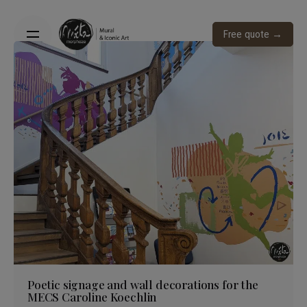
Skip
to
Free quote →
content
Poetic signage and wall decorations for the
MECS Caroline Koechlin