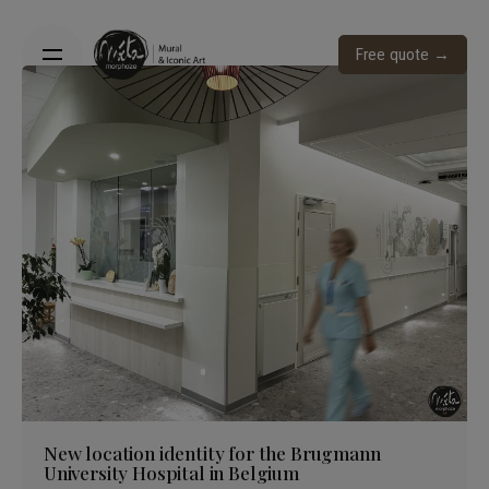
Skip
to
Free quote →
content
New location identity for the Brugmann
University Hospital in Belgium