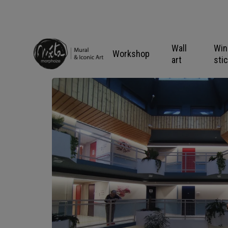
Skip
to
content
Wall
Wi
Workshop
art
sti