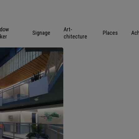
ndow
Art-
Signage
Places
Ac
cker
chitecture