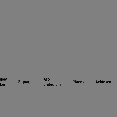
ndow
Art-
Signage
Places
Achievemen
cker
chitecture