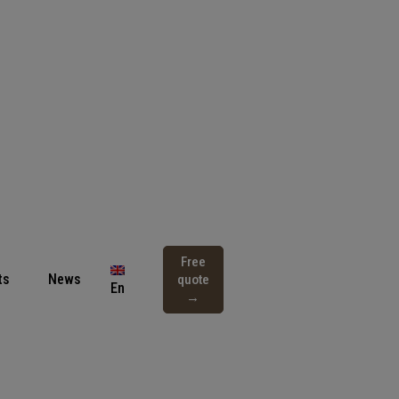
Free
ts
News
quote
En
→