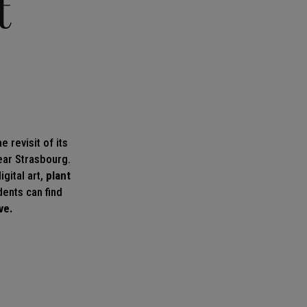
t
 revisit of its
ar Strasbourg.
igital art,
plant
idents can find
ve.