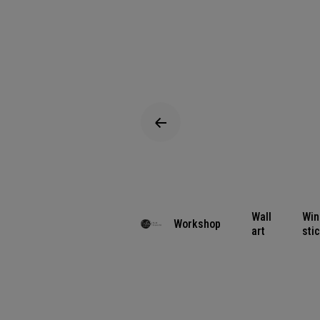
Wall
Wi
Workshop
art
sti