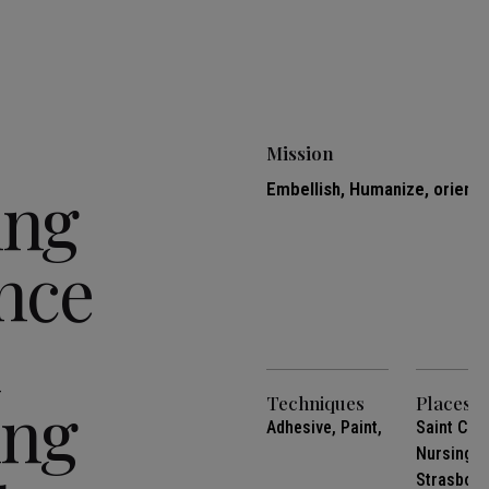
Mission
ing
Embellish, Humanize, orient 
nce
n
ing
Techniques
Places
Adhesive, Paint,
Saint Cha
Nursing 
Strasbou