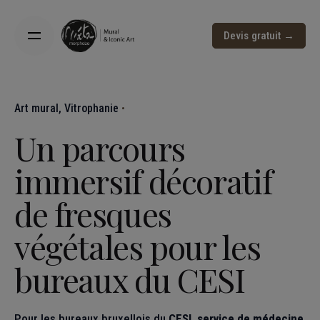
Devis gratuit →
Art mural
Vitrophanie
Un parcours
immersif décoratif
de fresques
végétales pour les
bureaux du CESI
Pour les bureaux bruxellois du
CESI, service de médecine