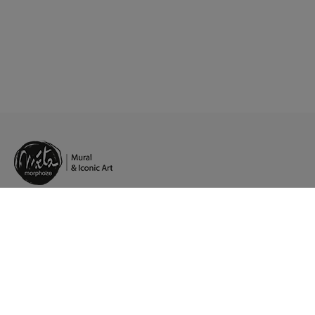
Pt.
/
Fb.
/
In.
/
Lk.
Agents artistiques en Europe
Présence à Paris, Stockholm, Strasbourg
Service client : +33 (0)1 84 80 65 25