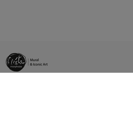
Pt.
/
Fb.
/
In.
/
Lk.
Agents artistiques en Europe
Présence à Paris, Stockholm, Strasbourg
Service client : +33 (0)1 84 80 65 25
Atelier de production Strasbourg