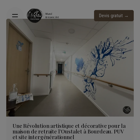
S
k
Devis gratuit →
i
p
t
o
c
o
n
t
e
n
t
Une Révolution artistique et décorative pour la
maison de retraite l’Oustalet à Bourdeau. PUV
et site intergénérationnel