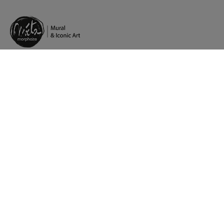
Pt.
/
Fb.
/
In.
/
Lk.
Agents artistiques en Europe
Présence à Paris, Stockholm, Strasbourg
Service client : +33 (0)1 84 80 65 25
Atelier de production Strasbourg
35 rue Gruninger - Parc d’innovation
67400 Illkirch
Contact presse ?
Vous souhaitez mieux nous connaitre ?