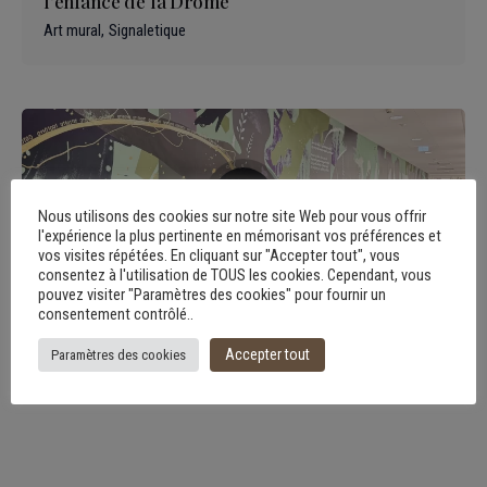
l’enfance de la Drôme
Art mural
Signaletique
Nous utilisons des cookies sur notre site Web pour vous offrir
l'expérience la plus pertinente en mémorisant vos préférences et
vos visites répétées. En cliquant sur "Accepter tout", vous
consentez à l'utilisation de TOUS les cookies. Cependant, vous
pouvez visiter "Paramètres des cookies" pour fournir un
consentement contrôlé..
Une fresque monumentale pour tisser des liens
entre 2 immeubles de la CPAM – CTI
Accepter tout
Paramètres des cookies
Art mural