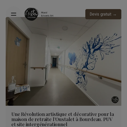
S
k
Devis gratuit →
i
p
t
o
c
o
n
t
e
n
t
Une Révolution artistique et décorative pour la
maison de retraite l’Oustalet à Bourdeau. PUV
et site intergénérationnel