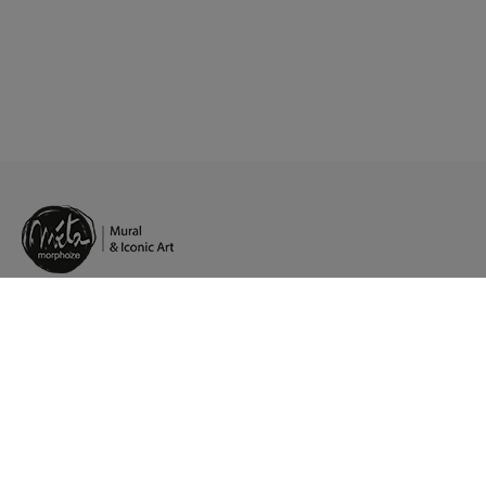
Pt.
/
Fb.
/
In.
/
Lk.
Agents artistiques en Europe
Présence à Paris, Stockholm, Strasbourg
Service client : +33 (0)1 84 80 65 25
Atelier de production Strasbourg