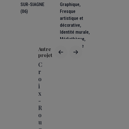
SUR-SIAGNE
Graphique
,
(06)
Fresque
artistique et
décorative
,
Identité murale
,
Médiathèque
,
Signalétique
Autre
artistique
projet
C
r
o
i
x
-
R
o
u