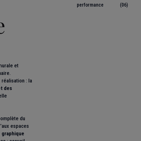
performance
(06)
e
murale et
naire.
éalisation : la
et des
elle
complète du
’aux espaces
e graphique