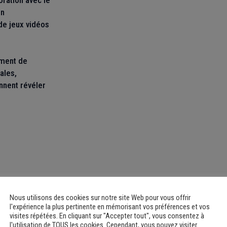
oration avec le
in
de jeux vidéos
ement de
ales,
nnent révéler
Nous utilisons des cookies sur notre site Web pour vous offrir
l'expérience la plus pertinente en mémorisant vos préférences et vos
visites répétées. En cliquant sur "Accepter tout", vous consentez à
l'utilisation de TOUS les cookies. Cependant, vous pouvez visiter