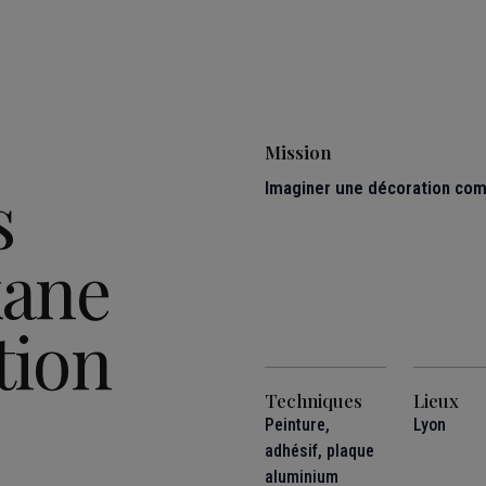
Mission
s
Imaginer une décoration comm
kane
tion
Techniques
Lieux
Peinture,
Lyon
adhésif, plaque
aluminium