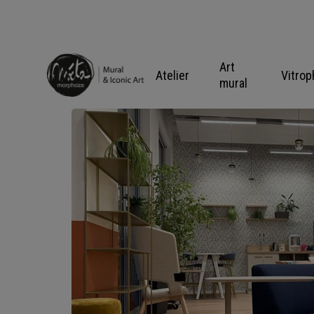
Skip
to
content
Art
Atelier
Vitrop
mural