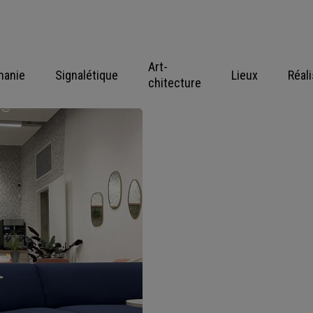
Art-
hanie
Signalétique
Lieux
Réal
chitecture