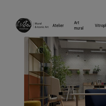
Skip
to
content
Art
Atelier
Vitrop
mural