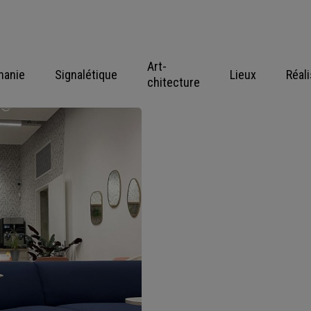
Art-
hanie
Signalétique
Lieux
Réal
chitecture