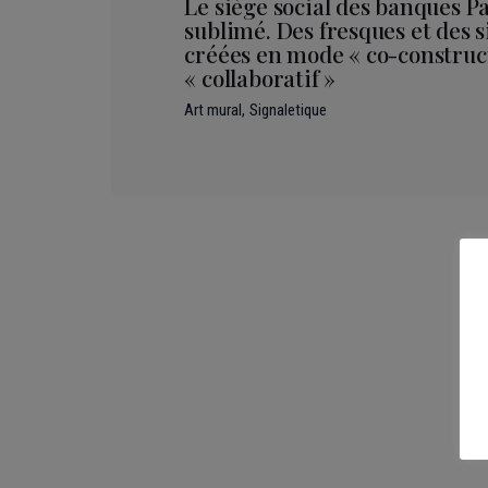
Le siège social des banques P
sublimé. Des fresques et des 
créées en mode « co-construct
« collaboratif »
Art mural
Signaletique