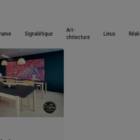
Art-
hanie
Signalétique
Lieux
Réal
chitecture