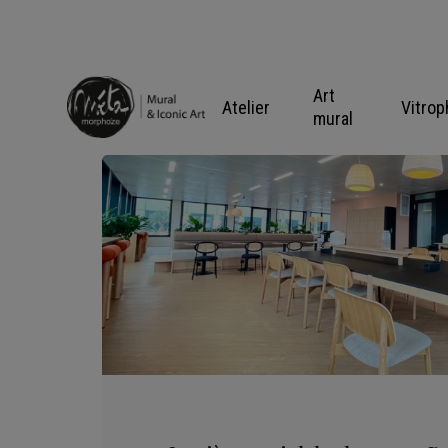
Skip
to
content
Art
Atelier
Vitrop
mural