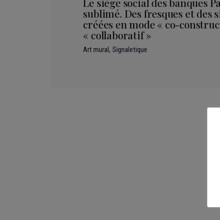
Le siège social des banques P
sublimé. Des fresques et des 
créées en mode « co-construct
« collaboratif »
Art mural
Signaletique