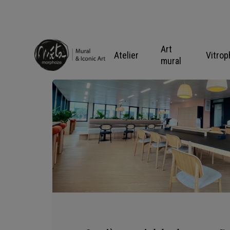
Skip
to
content
Art
Atelier
Vitrop
mural