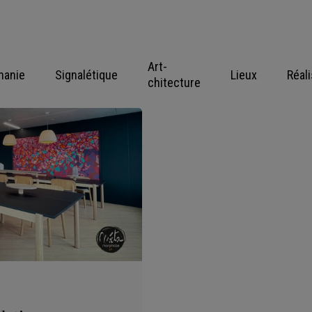
Art-
hanie
Signalétique
Lieux
Réal
chitecture