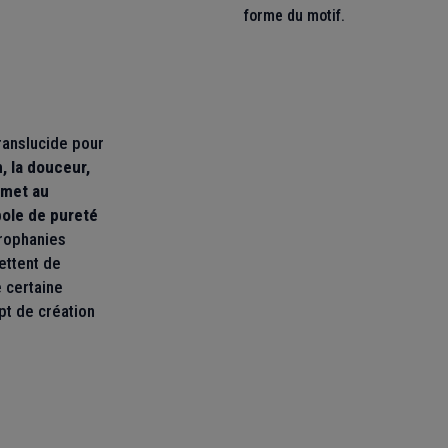
forme du motif.
ranslucide pour
, la douceur,
remet au
bole de pureté
trophanies
ettent de
 certaine
pt de création