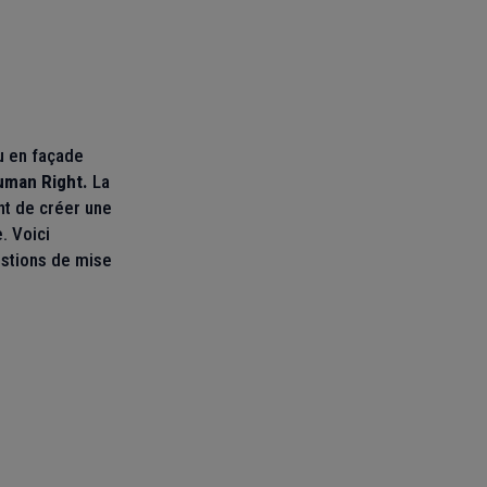
u en façade
man Right.
La
nt de créer une
. Voici
stions de mise