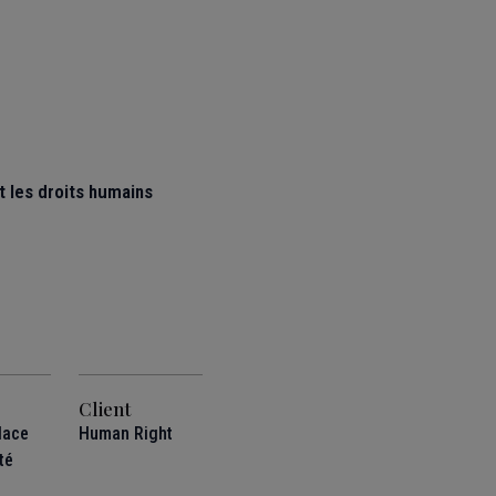
et les droits humains
Client
lace
Human Right
rté