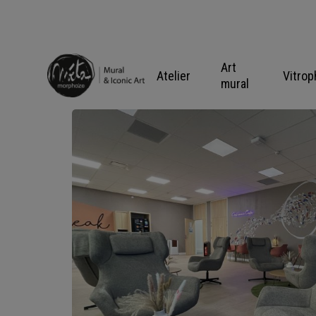
Skip
to
content
Art
Atelier
Vitrop
mural