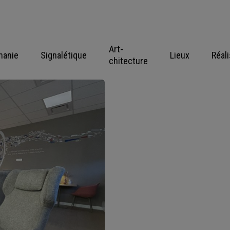
Art-
hanie
Signalétique
Lieux
Réal
chitecture