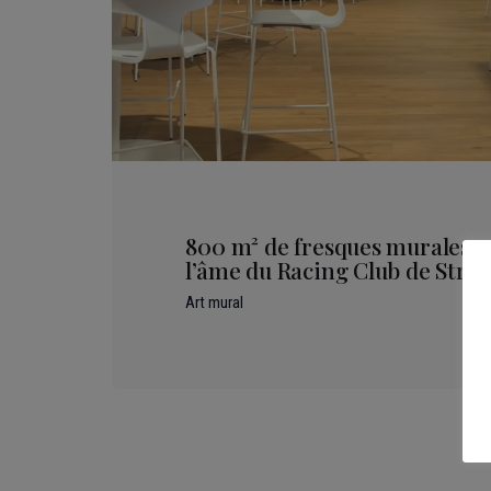
800 m² de fresques murales p
l’âme du Racing Club de Stra
Art mural