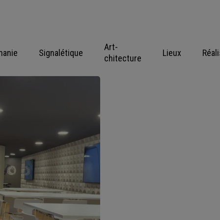
Art-
hanie
Signalétique
Lieux
Réal
chitecture