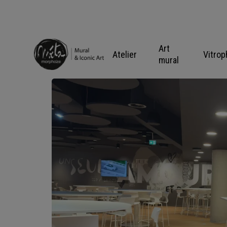
Skip
to
content
Art
Atelier
Vitrop
mural