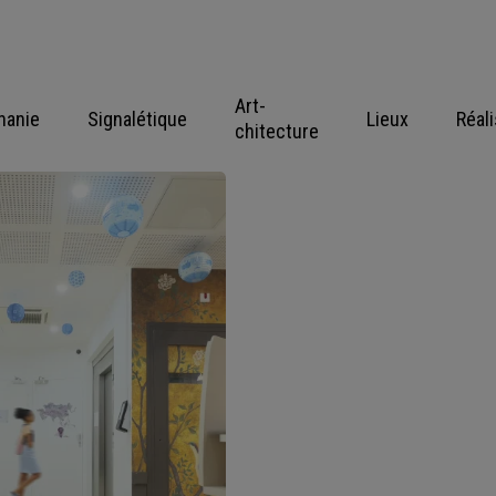
Art-
hanie
Signalétique
Lieux
Réal
chitecture