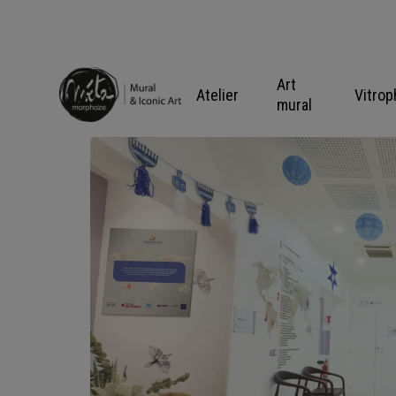
Skip
to
content
Art
Atelier
Vitrop
mural