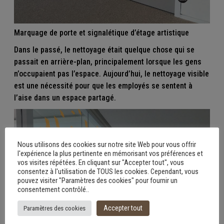
Marquage de porte et signalétique d’étage artistique
Dans le passé, le nettoyage était quelque chose qui se
passait en arrière-plan, principalement lorsque les gens
n’occupaient pas l’espace. Aujourd’hui, le nettoyage visible
est une nécessité pour que les employés se sentent à
l’aise dans un espace partagé.
Nous utilisons des cookies sur notre site Web pour vous offrir
l'expérience la plus pertinente en mémorisant vos préférences et
vos visites répétées. En cliquant sur "Accepter tout", vous
consentez à l'utilisation de TOUS les cookies. Cependant, vous
pouvez visiter "Paramètres des cookies" pour fournir un
consentement contrôlé..
Accepter tout
Paramètres des cookies