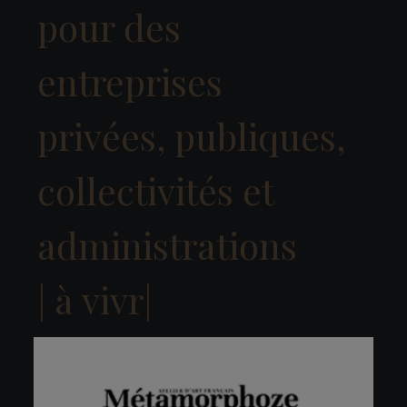
pour des
entreprises
privées, publiques,
collectivités et
administrations
|
à vivre
|