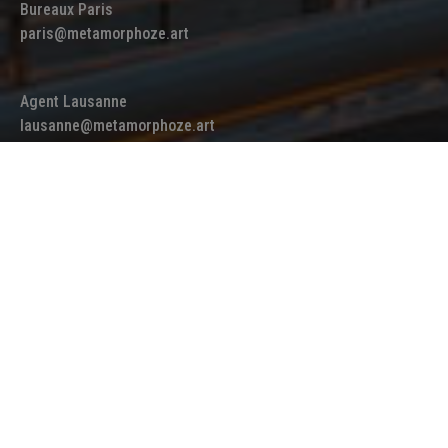
Bureaux Paris
paris@metamorphoze.art
Agent Lausanne
lausanne@metamorphoze.art
Bureaux Strasbourg
strasbourg@metamorphoze.art
Agent Dubai
dubai@metamorphoze.art