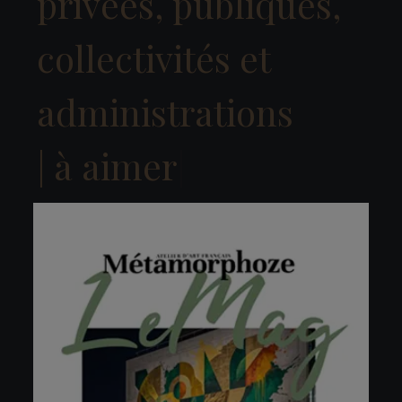
privées, publiques,
collectivités et
administrations
|
à vivre
|