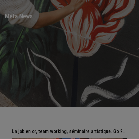
Méta News
Un job en or, team working, séminaire artistique. Go ?…