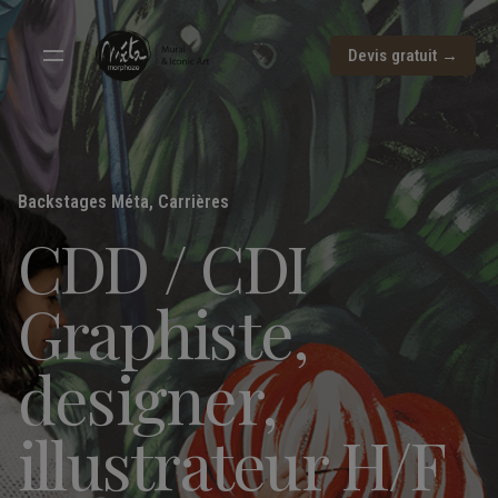
Devis gratuit →
Backstages Méta
,
Carrières
CDD / CDI
Graphiste,
designer,
illustrateur H/F