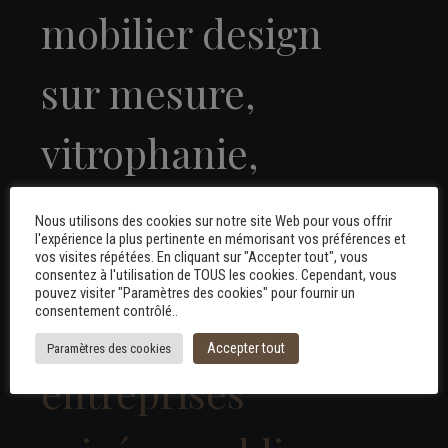
mobilier design
sur mesure,
vitrophanie,
aménagement clé
Nous utilisons des cookies sur notre site Web pour vous offrir
l'expérience la plus pertinente en mémorisant vos préférences et
en main ou non...
vos visites répétées. En cliquant sur "Accepter tout", vous
consentez à l'utilisation de TOUS les cookies. Cependant, vous
pouvez visiter "Paramètres des cookies" pour fournir un
consentement contrôlé..
pour des
Accepter tout
Paramètres des cookies
entreprises