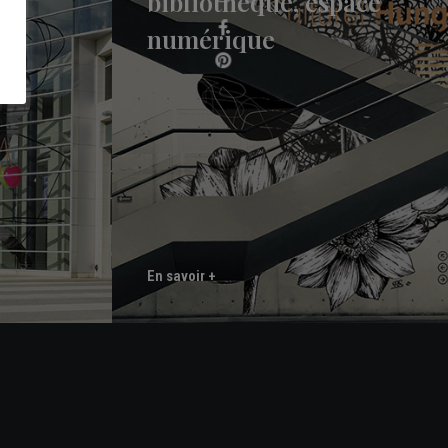
rie
bibliothèque, espace
numérique
En savoir +