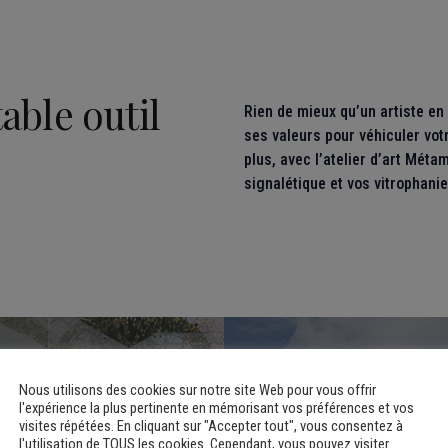
table outil
Rien de mieux qu’un artiste e
ses valeurs pour véhiculer v
plus, avec l’atelier d’art Mét
signalétique et vos vitrophani
IAL, HÔPITAL, ENFANCE
COLLECTIVITÉ, ONG, ADMIN
Nous utilisons des cookies sur notre site Web pour vous offrir
, clinique,
Donateur, fonda
l'expérience la plus pertinente en mémorisant vos préférences et vos
visites répétées. En cliquant sur "Accepter tout", vous consentez à
l'utilisation de TOUS les cookies. Cependant, vous pouvez visiter