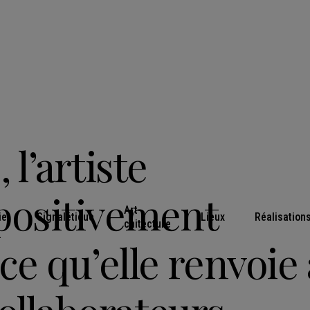
, l’artiste
positivement
Art-
ie
Signalétique
Lieux
Réalisation
chitecture
ce qu’elle renvoie a