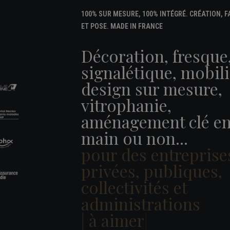
100% SUR MESURE, 100% INTÉGRÉ. CRÉATION, 
ET POSE. MADE IN FRANCE
Décoration, fresque
signalétique, mobili
design sur mesure,
vitrophanie,
aménagement clé e
main ou non...
pour des entreprise
privées, publiques,
collectivités et
administrations
|
à vivre
|