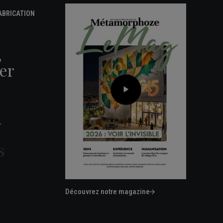
FABRICATION
,
er
n
s
Découvrez notre magazine