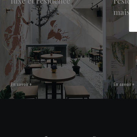
luxe et résidence
réside
maison
En savoir +
En savoir +